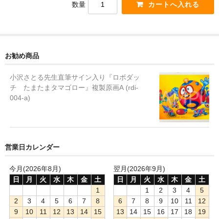
数量
お勧め商品
小沢さとる先生直筆サイン入り『ロボダッ
チ たまたまタマゴロー』複製原画A (rdi-
004-a)
営業日カレンダー
今月(2026年8月)
翌月(2026年9月)
日
月
火
水
木
金
土
日
月
火
水
木
金
土
1
1
2
3
4
5
2
3
4
5
6
7
8
6
7
8
9
10
11
12
9
10
11
12
13
14
15
13
14
15
16
17
18
19