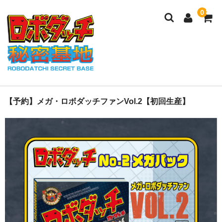
0
ロボダッチ秘密基地
ご利用ガイド
【予約】メガ・ロボダッチファンVol.2【初回生産】
メンバー
カート