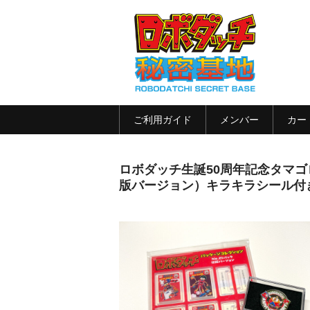
ロ
ご利用ガイド
メンバー
カー
ロボダッチ生誕50周年記念タマゴロ
版バージョン）キラキラシール付