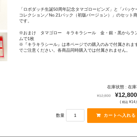
「ロボダッチ生誕50周年記念タマゴローピンズ」と「パッケ
コレクション／No.21パック（初版バージョン）」のセット
です。
※おまけ タマゴロー キラキラシール 金・銀・黒からラ
ムで1枚
※『キラキラシール』は本ページでの購入のみで付属されま
でご注意ください。各商品同時購入では付属されません。
在庫状態 : 在
¥12,800
¥12,800
(
¥14,
税込
数量