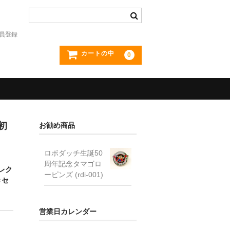
員登録
カートの中
0
初
お勧め商品
ロボダッチ生誕50
周年記念タマゴロ
レク
ーピンズ (rdi-001)
きセ
営業日カレンダー