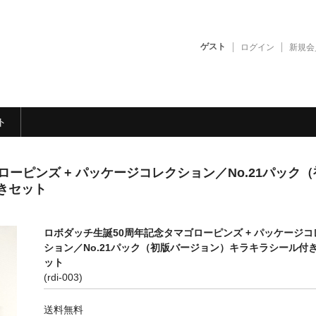
ボダッチ秘密基地
ゲスト
ログイン
新規会
ト
ーピンズ + パッケージコレクション／No.21パック（
きセット
ロボダッチ生誕50周年記念タマゴローピンズ + パッケージコ
ション／No.21パック（初版バージョン）キラキラシール付
ット
(rdi-003)
送料無料